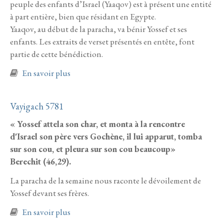
peuple des enfants d’Israel (Yaaqov) est à présent une entité
à part entière, bien que résidant en Egypte.
Yaaqov, au début de la paracha, va bénir Yossef et ses
enfants. Les extraits de verset présentés en entête, font
partie de cette bénédiction.
à propos de Vaye'hi 5781
En savoir plus
Vayigach 5781
« Yossef attela son char, et monta à la rencontre
d'Israel son père vers Gochène, il lui apparut, tomba
sur son cou, et pleura sur son cou beaucoup»
Berechit (46,29).
La paracha de la semaine nous raconte le dévoilement de
Yossef devant ses frères.
à propos de Vayigach 5781
En savoir plus