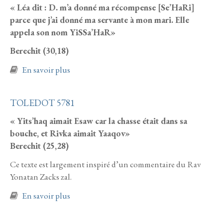
« Léa dit : D. m’a donné ma récompense [Se’HaRi]
parce que j’ai donné ma servante à mon mari. Elle
appela son nom YiSSa’HaR»
Berechit (30,18)
à propos de Vayetse 5781
En savoir plus
TOLEDOT 5781
« Yits’haq aimait Esaw car la chasse était dans sa
bouche, et Rivka aimait Yaaqov»
Berechit (25,28)
Ce texte est largement inspiré d’un commentaire du Rav
Yonatan Zacks zal.
à propos de TOLEDOT 5781
En savoir plus