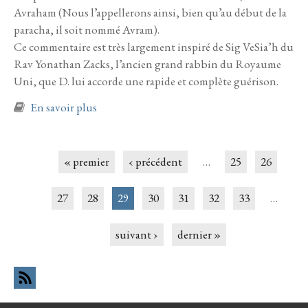
Avraham (Nous l’appellerons ainsi, bien qu’au début de la
paracha, il soit nommé Avram).
Ce commentaire est très largement inspiré de Sig VeSia’h du
Rav Yonathan Zacks, l’ancien grand rabbin du Royaume
Uni, que D. lui accorde une rapide et complète guérison.
à propos de Le’h Le’ha 5781
En savoir plus
Pages
« premier
‹ précédent
…
25
26
27
28
29
30
31
32
33
…
suivant ›
dernier »