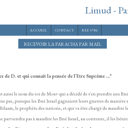
Limud - Pa
ACCUEIL
CONTACT
REE 5786
RECEVOIR LA PARACHA PAR MAIL
es de D. et qui connaît la pensée de l’Etre Suprême …"
t aussi le nom du roi de Moav qui a décidé de s'en prendre aux Bné I
e pas, puisque les Bné Israel gagnaient leurs guerres de manière 
ilaam, le prophète des nations, et qui va être chargé de maudire le
 parviendra pas à maudire les Bné Israel, au contraire, il les bénir