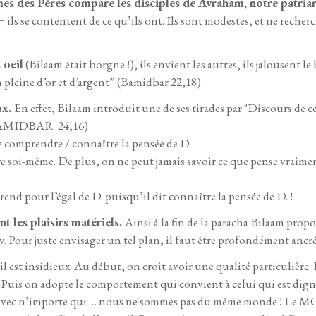
s des Pères compare les disciples de Avraham, notre patriarc
ls se contentent de ce qu’ils ont. Ils sont modestes, et ne recherch
 oeil
(Bilaam était borgne !), ils envient les autres, ils jalousent le
pleine d’or et d’argent” (Bamidbar 22,18).
ux.
En effet, Bilaam introduit une de ses tirades par "Discours de c
 (BAMIDBAR 24,16)
 de comprendre / connaître la pensée de D.
e soi-même. De plus, on ne peut jamais savoir ce que pense vraiment
rend pour l’égal de D. puisqu’il dit connaître la pensée de D. !
t les plaisirs matériels.
Ainsi à la fin de la paracha Bilaam pro
v. Pour juste envisager un tel plan, il faut être profondément ancré 
 est insidieux. Au début, on croit avoir une qualité particulière. 
Puis on adopte le comportement qui convient à celui qui est dign
r avec n’importe qui … nous ne sommes pas du même monde ! Le MOI