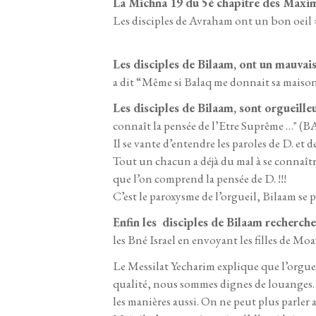
La Michna 19 du 5è chapitre des Maxime
Les disciples de Avraham ont un bon oeil = i
Les disciples de Bilaam, ont un mauvais
a dit “Même si Balaq me donnait sa maison 
Les disciples de Bilaam, sont orgueille
connaît la pensée de l’Etre Suprême …"
Il se vante d’entendre les paroles de D. et
Tout un chacun a déjà du mal à se connaîtr
que l’on comprend la pensée de D. !!!
C’est le paroxysme de l’orgueil, Bilaam se p
Enfin les disciples de Bilaam recherchen
les Bné Israel en envoyant les filles de Moa
Le Messilat Yecharim explique que l’orgueil
qualité, nous sommes dignes de louanges. 
les manières aussi. On ne peut plus parle