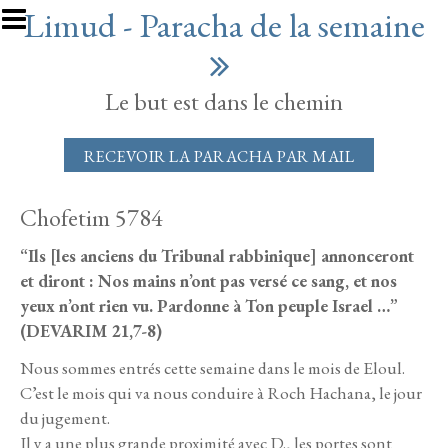
Aller au contenu principal
Limud - Paracha de la semaine
Le but est dans le chemin
RECEVOIR LA PARACHA PAR MAIL
Chofetim 5784
“Ils [les anciens du Tribunal rabbinique] annonceront
et diront : Nos mains n’ont pas versé ce sang, et nos
yeux n’ont rien vu. Pardonne à Ton peuple Israel …”
(DEVARIM 21,7-8)
Nous sommes entrés cette semaine dans le mois de Eloul.
C’est le mois qui va nous conduire à Roch Hachana, le jour
du jugement.
Il y a une plus grande proximité avec D., les portes sont