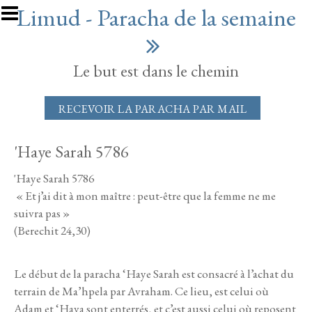
Aller au contenu principal
Limud - Paracha de la semaine
Le but est dans le chemin
RECEVOIR LA PARACHA PAR MAIL
'Haye Sarah 5786
'Haye Sarah 5786
« Et j’ai dit à mon maître : peut-être que la femme ne me
suivra pas »
(Berechit 24,30)
Le début de la paracha ‘Haye Sarah est consacré à l’achat du
terrain de Ma’hpela par Avraham. Ce lieu, est celui où
Adam et ‘Hava sont enterrés, et c’est aussi celui où reposent