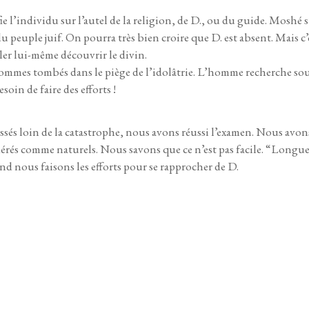
fie l’individu sur l’autel de la religion, de D., ou du guide. Moshé s
u peuple juif. On pourra très bien croire que D. est absent. Mais c’e
er lui-même découvrir le divin.
sommes tombés dans le piège de l’idolâtrie. L’homme recherche souv
esoin de faire des efforts !
és loin de la catastrophe,
nous avons réussi l’examen. Nous avons
érés comme naturels. Nous savons que ce n’est pas facile. “Longue
and nous faisons les efforts pour se rapprocher de D.