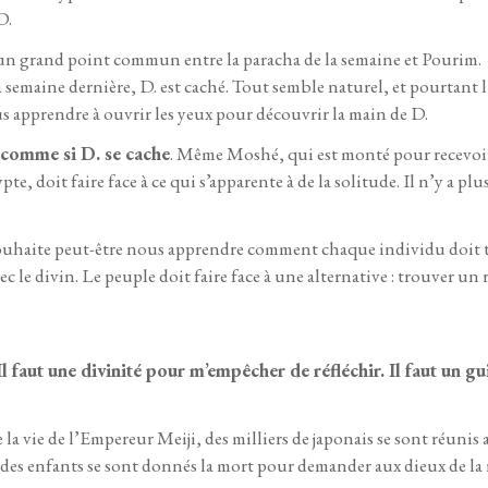
D.
 y a un grand point commun entre la paracha de la semaine et Pourim.
semaine dernière, D. est caché. Tout semble naturel, et pourtant
us apprendre à ouvrir les yeux pour découvrir la main de D.
e comme si D. se cache
. Même Moshé, qui est monté pour recevoir
te, doit faire face à ce qui s’apparente à de la solitude. Il n’y a plu
 souhaite peut-être nous apprendre comment chaque individu doit 
ec le divin. Le peuple doit faire face à une alternative : trouver u
e. Il faut une divinité pour m’empêcher de réfléchir. Il faut un 
e la vie de l’Empereur Meiji, des milliers de japonais se sont réuni
es enfants se sont donnés la mort pour demander aux dieux de la r