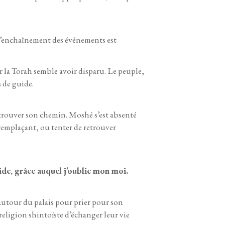
 l’enchaînement des événements est
 la Torah semble avoir disparu. Le peuple,
s de guide.
trouver son chemin. Moshé s’est absenté
n remplaçant, ou tenter de retrouver
guide, grâce auquel j’oublie mon moi.
s autour du palais pour prier pour son
eligion shintoïste d’échanger leur vie