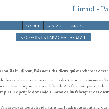
Limud - Pa
ACCUEIL
CONTACT
REE 5786
RECEVOIR LA PARACHA PAR MAIL
aron, ils lui dirent, Fais nous des dieux qui marcheront de
de du veau d'or et sa conséquence : la destruction des premières Tab
iwan « monte » pour recevoir la Torah. A la fin des 40 jours, D. lui
t plus. Le peuple demande à Aaron de lui fabriquer des dieux 
st l’archétype de toutes les idolâtries. La Torah nous montre ici qu