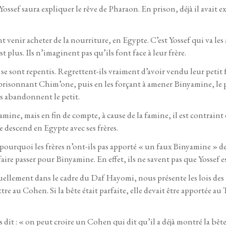
ossef saura expliquer le rêve de Pharaon. En prison, déjà il avait e
nt venir acheter de la nourriture, en Egypte. C’est Yossef qui va les
 plus. Ils n’imaginent pas qu’ils font face à leur frère.
 se sont repentis. Regrettent-ils vraiment d’avoir vendu leur petit f
risonnant Chim’one, puis en les forçant à amener Binyamine, le pe
es abandonnent le petit.
ine, mais en fin de compte, à cause de la famine, il est contraint
 descend en Egypte avec ses frères.
pourquoi les frères n’ont-ils pas apporté « un faux Binyamine » dev
re passer pour Binyamine. En effet, ils ne savent pas que Yossef es
uellement dans le cadre du Daf Hayomi, nous présente les lois des
e au Cohen. Si la bête était parfaite, elle devait être apportée au T
dit : « on peut croire un Cohen qui dit qu’il a déjà montré la bête 