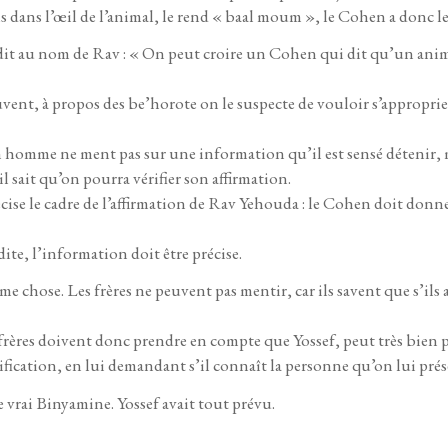
s dans l’œil de l’animal, le rend « baal moum », le Cohen a donc le
dit au nom de Rav : « On peut croire un Cohen qui dit qu’un anima
ent, à propos des be’horote on le suspecte de vouloir s’approprier 
 homme ne ment pas sur une information qu’il est sensé détenir, 
 sait qu’on pourra vérifier son affirmation.
écise le cadre de l’affirmation de Rav Yehouda : le Cohen doit don
ite, l’information doit être précise.
même chose. Les frères ne peuvent pas mentir, car ils savent que s’i
 frères doivent donc prendre en compte que Yossef, peut très bien
ication, en lui demandant s’il connaît la personne qu’on lui prés
e vrai Binyamine. Yossef avait tout prévu.