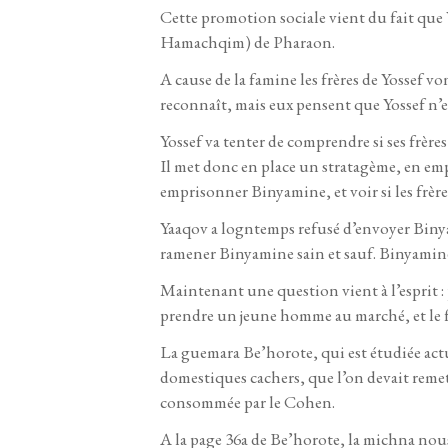
Cette promotion sociale vient du fait que Y
Hamachqim) de Pharaon.
A cause de la famine les frères de Yossef vo
reconnaît, mais eux pensent que Yossef n’est
Yossef va tenter de comprendre si ses frères
Il met donc en place un stratagème, en emp
emprisonner Binyamine, et voir si les frèr
Yaaqov a logntemps refusé d’envoyer Binyam
ramener Binyamine sain et sauf. Binyamine
Maintenant une question vient à l’esprit : 
prendre un jeune homme au marché, et le fai
La guemara Be’horote, qui est étudiée act
domestiques cachers, que l’on devait remettr
consommée par le Cohen.
A la page 36a de Be’horote, la michna nous 