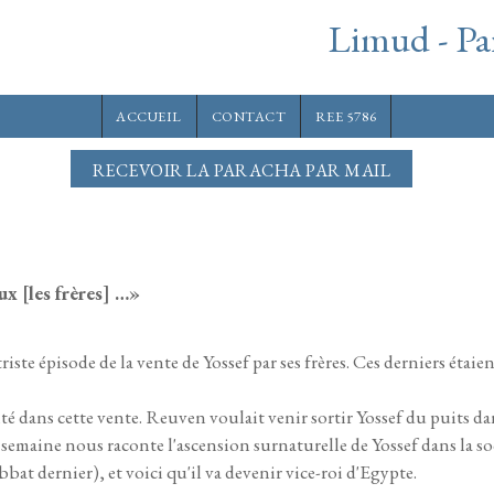
Limud - Pa
ACCUEIL
CONTACT
REE 5786
RECEVOIR LA PARACHA PAR MAIL
ux [les frères] …»
iste épisode de la vente de Yossef par ses frères. Ces derniers étaien
 dans cette vente. Reuven voulait venir sortir Yossef du puits dans
 semaine nous raconte l'ascension surnaturelle de Yossef dans la so
bat dernier), et voici qu'il va devenir vice-roi d'Egypte.