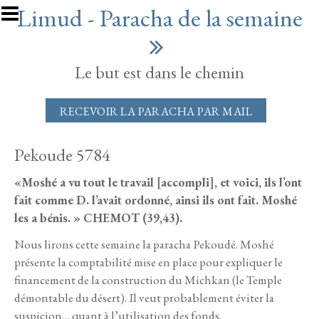
Aller au contenu principal
Limud - Paracha de la semaine
Le but est dans le chemin
RECEVOIR LA PARACHA PAR MAIL
Pekoude 5784
«Moshé a vu tout le travail [accompli], et voici, ils l’ont
fait comme D. l’avait ordonné, ainsi ils ont fait. Moshé
les a bénis. » CHEMOT (39,43).
Nous lirons cette semaine la paracha Pekoudé. Moshé
présente la comptabilité mise en place pour expliquer le
financement de la construction du Michkan (le Temple
démontable du désert). Il veut probablement éviter la
suspicion… quant à l’utilisation des fonds.