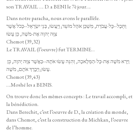
son TRAVAIL …. D. a BENI le 7è jour….
Dans notre paracha, nous avons le parallèle.
וַתֵּכֶל--כָּל-עֲבֹדַת, מִשְׁכַּן אֹהֶל מוֹעֵד; וַיַּעֲשׂוּ, בְּנֵי יִשְׂרָאֵל--כְּכֹל אֲשֶׁר
צִוָּה יְהוָה אֶת-מֹשֶׁה, כֵּן עָשׂוּ
Chemot (39,32)
Le TRAVAIL (l’oeuvre) fut TERMINE…
וַיַּרְא מֹשֶׁה אֶת-כָּל-הַמְּלָאכָה, וְהִנֵּה עָשׂוּ אֹתָהּ--כַּאֲשֶׁר צִוָּה יְהוָה, כֵּן
עָשׂוּ; וַיְבָרֶךְ אֹתָם, מֹשֶׁה.
Chemot (39,43)
….Moshé les a BENIS.
On trouve donc les mêmes concepts : Le travail accompli, et
la bénédiction.
Dans Berechit, c’est l’oeuvre de D., la création du monde,
dans Chemot, c’est la construction du Michkan, l’oeuvre
de l’homme.