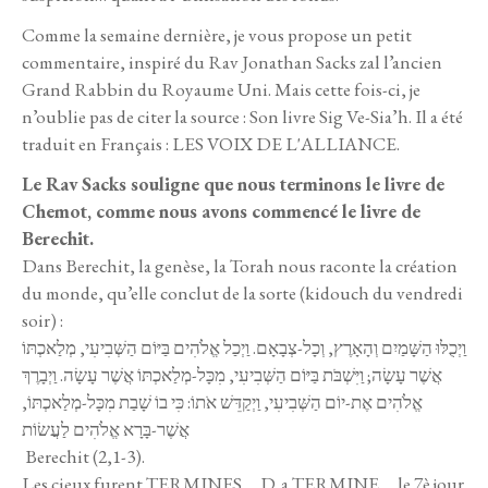
Comme la semaine dernière, je vous propose un petit
commentaire, inspiré du Rav Jonathan Sacks zal l’ancien
Grand Rabbin du Royaume Uni. Mais cette fois-ci, je
n’oublie pas de citer la source : Son livre Sig Ve-Sia’h. Il a été
traduit en Français : LES VOIX DE L'ALLIANCE.
Le Rav Sacks souligne que nous terminons le livre de
Chemot, comme nous avons commencé le livre de
Berechit.
Dans Berechit, la genèse, la Torah nous raconte la création
du monde, qu’elle conclut de la sorte (kidouch du vendredi
soir) :
וַיְכֻלּוּ הַשָּׁמַיִם וְהָאָרֶץ, וְכָל-צְבָאָם. וַיְכַל אֱלֹהִים בַּיּוֹם הַשְּׁבִיעִי, מְלַאכְתּוֹ
אֲשֶׁר עָשָׂה; וַיִּשְׁבֹּת בַּיּוֹם הַשְּׁבִיעִי, מִכָּל-מְלַאכְתּוֹ אֲשֶׁר עָשָׂה. וַיְבָרֶךְ
אֱלֹהִים אֶת-יוֹם הַשְּׁבִיעִי, וַיְקַדֵּשׁ אֹתוֹ: כִּי בוֹ שָׁבַת מִכָּל-מְלַאכְתּוֹ,
אֲשֶׁר-בָּרָא אֱלֹהִים לַעֲשׂוֹת
Berechit (2,1-3).
Les cieux furent TERMINES … D. a TERMINE … le 7è jour