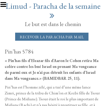
Aller au contenu principal
Limud - Paracha de la semaine
Le but est dans le chemin
RECEVOIR LA PARACHA PAR MAIL
Pin’has 5784
« Pin’has fils d’Eleazar fils d’Aaron le Cohen retira Ma
colère contre les bné Israel en prenant Ma vengeance
de parmi eux et Je n’ai pas détruit les enfants d’Israel
dans Ma vengeance.» (BAMIDBAR 25, 11).
Pin’has est l’homme zélé, qui a tué d’une même lance
Zimri, prince de la tribu de Chim’on et Kozbi fille de Tsour
(Prince de Midiane). Tsour était le roi le plus important de
Midiane (Rachi) et n’a pas hésité à prostituer sa fille, et à