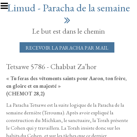
Aller au contenu principal
Limud - Paracha de la semaine
Le but est dans le chemin
RECEVOIR LA PARACHA PAR MAIL
Tetsawe 5786 - Chabbat Za’hor
« Tu feras des vêtements saints pour Aaron, ton frère,
en gloire et en majesté »
(CHEMOT 28,2)
La Paracha Tetsawe est la suite logique de la Paracha de la
semaine dernière (Terouma). Après avoir expliqué la
construction du Michkan, le sanctuaire, la Torah présente
le Cohen qui y travaillera. La Torah insiste donc sur les
habits du Cohen, et sur les tâches que ce dernier