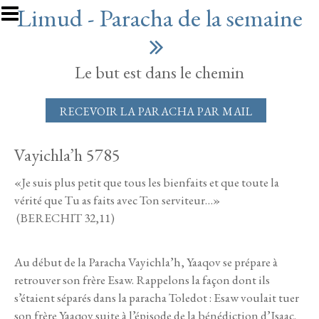
Aller au contenu principal
Limud - Paracha de la semaine
Le but est dans le chemin
RECEVOIR LA PARACHA PAR MAIL
Vayichla’h 5785
«Je suis plus petit que tous les bienfaits et que toute la
vérité que Tu as faits avec Ton serviteur…»
(BERECHIT 32,11)
Au début de la Paracha Vayichla’h, Yaaqov se prépare à
retrouver son frère Esaw. Rappelons la façon dont ils
s’étaient séparés dans la paracha Toledot : Esaw voulait tuer
son frère Yaaqov suite à l’épisode de la bénédiction d’Isaac.