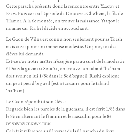
Cette paracha présente donc la rencontre entre Yaaqov et
Esaw. Puis ce sera l'épisode de Dina avec Che'hem, le fils de
'Hamor. A la 6è montée, on trouve la naissance. Yaaqov le
nomme car Ra'hel décède en accouchant.
Le Gaon de Vilna est connu non seulement pour sa Torah
mais aussi pour son immense modestie. Un jour, un des
élèves lui demanda :
Est-ce que notre maître n’exagère pas au sujet de la modestie
? Dans la guemara Sota 5a, on trouve : un talmid ‘ha’ham
doit avoir en lui 1/8è dans le 8è d’orgueil. Rashi explique
un petit peu d’orgueil [est nécessaire pour le talmid
‘ha’ham].
Le Gaon répondit à son élève :
Regarde bien les paroles de la guemara, il est écrit 1/8è dans
le 8è en alternant le féminin et le masculin pour le 8è
אחד משמונה שבשמינית
Cela fait référence au 8è verset de la 8è paracha du livre