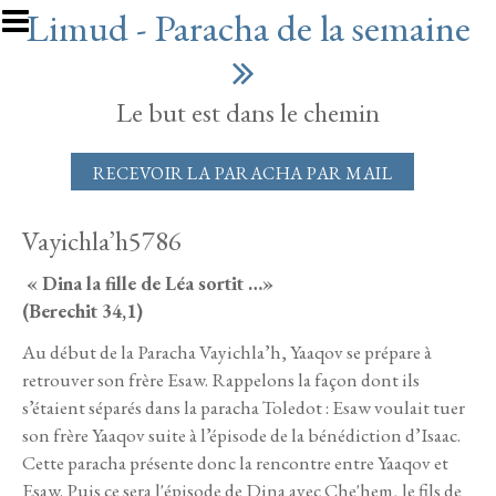
Aller au contenu principal
Limud - Paracha de la semaine
Le but est dans le chemin
RECEVOIR LA PARACHA PAR MAIL
Vayichla’h5786
« Dina la fille de Léa sortit …»
(Berechit 34,1)
Au début de la Paracha Vayichla’h, Yaaqov se prépare à
retrouver son frère Esaw. Rappelons la façon dont ils
s’étaient séparés dans la paracha Toledot : Esaw voulait tuer
son frère Yaaqov suite à l’épisode de la bénédiction d’Isaac.
Cette paracha présente donc la rencontre entre Yaaqov et
Esaw. Puis ce sera l'épisode de Dina avec Che'hem, le fils de