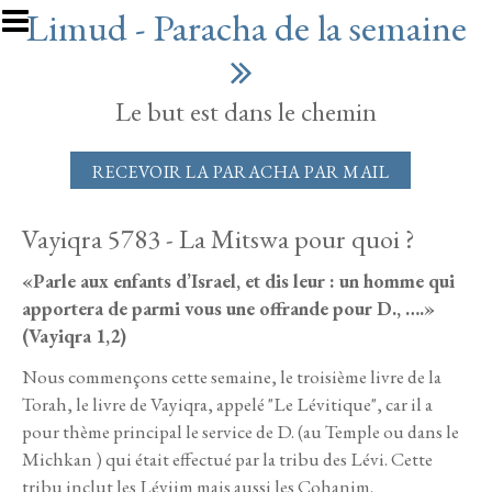
Aller au contenu principal
Limud - Paracha de la semaine
Le but est dans le chemin
RECEVOIR LA PARACHA PAR MAIL
Vayiqra 5783 - La Mitswa pour quoi ?
«Parle aux enfants d’Israel, et dis leur : un homme qui
apportera de parmi vous une offrande pour D., ….»
(Vayiqra 1,2)
Nous commençons cette semaine, le troisième livre de la
Torah, le livre de Vayiqra, appelé "Le Lévitique", car il a
pour thème principal le service de D. (au Temple ou dans le
Michkan ) qui était effectué par la tribu des Lévi. Cette
tribu inclut les Léviim mais aussi les Cohanim.