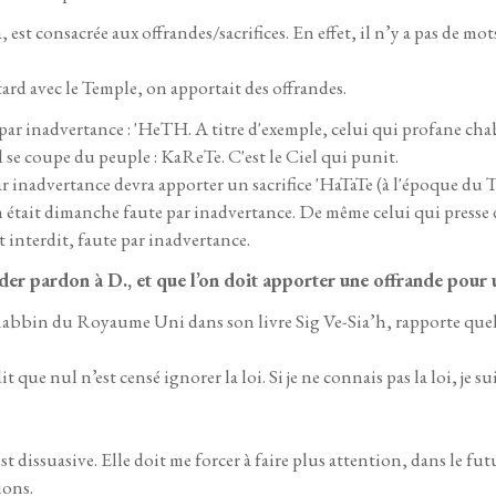
est consacrée aux offrandes/sacrifices. En effet, il n’y a pas de mot
ard avec le Temple, on apportait des offrandes.
 par inadvertance : 'HeTH. A titre d'exemple, celui qui profane ch
 se coupe du peuple : KaReTe. C'est le Ciel qui punit.
 inadvertance devra apporter un sacrifice 'HaTaTe (à l'époque du T
 était dimanche faute par inadvertance. De même celui qui presse 
it interdit, faute par inadvertance.
er pardon à D., et que l’on doit apporter une offrande pour u
abbin du Royaume Uni dans son livre Sig Ve-Sia’h, rapporte quel
ue nul n’est censé ignorer la loi. Si je ne connais pas la loi, je su
dissuasive. Elle doit me forcer à faire plus attention, dans le futur.
ions.