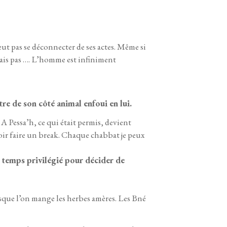
t pas se déconnecter de ses actes. Même si
oulais pas …. L’homme est infiniment
re de son côté animal enfoui en lui.
A Pessa’h, ce qui était permis, devient
oir faire un break. Chaque chabbat je peux
n temps privilégié pour décider de
rsque l’on mange les herbes amères. Les Bné