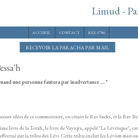
Limud - Pa
ACCUEIL
CONTACT
REE 5786
RECEVOIR LA PARACHA PAR MAIL
essa'h
 quand une personne fautera par inadvertance … "
ieurs idées de ce commentaire, en citant le Rav Sacks, et le Rav Be
 livre de la Torah, le livre de Vayiqra, appelé "Le Lévitique", car 
ffectué par la tribu des Lévi. Cette tribu inclut les Léviim mais a