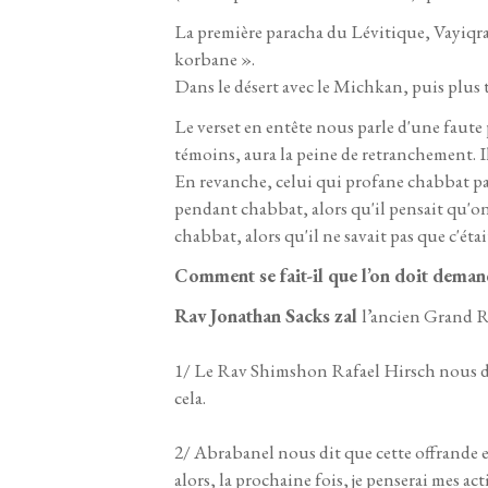
La première paracha du Lévitique, Vayiqra, 
korbane ».
Dans le désert avec le Michkan, puis plus t
Le verset en entête nous parle d'une faute
témoins, aura la peine de retranchement. Il
En revanche, celui qui profane chabbat par
pendant chabbat, alors qu'il pensait qu'on
chabbat, alors qu'il ne savait pas que c'éta
Comment se fait-il que l’on doit demand
Rav Jonathan Sacks zal
l’ancien Grand R
1/ Le Rav Shimshon Rafael Hirsch nous dit q
cela.
2/ Abrabanel nous dit que cette offrande est 
alors, la prochaine fois, je penserai mes act