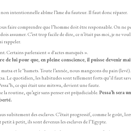
on intentionnelle abîme l’âme du fauteur. Il faut donc réparer.
ous faire comprendre que l’homme doit être responsable. On ne peu
e dois assumer. C’est trop facile de dire, ce n’était pas moi, je ne v
ui rappeler.
nt. Certains parleraient « d'actes manqués ».
de lui pour que, en pleine conscience, il puisse devenir maît
 matsa et le ‘hamets. Toute l’année, nous mangeons du pain (levé). 
a. Le quotidien, les habitudes sont tellement forts qu’il faut sav
ssa’h, ce qui était une mitswa, devient une faute.
 la routine, qu’agir sans penser est préjudiciable.
Pessa’h sera u
berté.
nus subitement des esclaves. C’était progressif, comme le goût, lo
etit à petit, ils sont devenus les esclaves de l’Egypte.