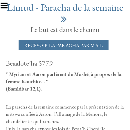
Aller au contenu principal
Limud - Paracha de la semaine
Le but est dans le chemin
RECEVOIR LA PARACHA PAR MAIL
Beaalote’ha 5779
" Myriam et Aaron parlèrent de Moshé, à propos de la
femme Kouchite... "
(Bamidbar 12,1).
La paracha de la semaine commence par la présentation de la
mitswa confiée à Aaron : l’allumage de la Menora, le
chandelier à sept branches.
Puis, la paracha expose les lois de Pessa’h Cheni (le