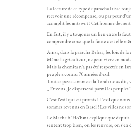
La lecture de ce type de paracha laisse tou
recevoir une récompense, ou par peur d'une
acomplit les mitswot ! Cet homme devient 
En fait, il y a toujours un lien entre la f
comprendre ainsi que la faute c'est elle m
Ainsi, dans la paracha Behar, les lois de la 
Même l'agriculteur, ne peut vivre en mode t
Mais la chemita n'a pas été respectée en Isr
peuple a connu 70 années d'exil.
Tout se passe comme si la Torah nous dit, vou
„ Et vous, Je disperserai parmi les peuples
C'est l'exil qui est promis ! L'exil que no
sommes revenus en Israel ! Les villes ne son
Le Meche'h 'Ho'hma explique que depuis le 
sentent trop bien, on les renvoie, on s'en dé