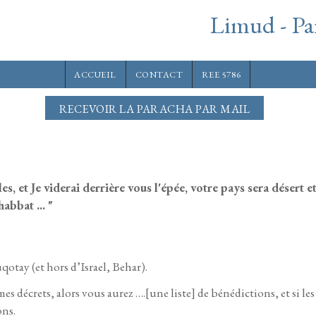
Limud - Pa
ACCUEIL
CONTACT
REE 5786
RECEVOIR LA PARACHA PAR MAIL
es, et Je viderai derrière vous l'épée, votre pays sera désert e
abbat ... "
qotay (et hors d’Israel, Behar).
s décrets, alors vous aurez ….[une liste] de bénédictions, et si les
ons.