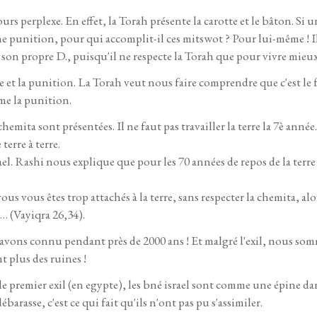
jours perplexe. En effet, la Torah présente la carotte et le bâton. 
 punition, pour qui accomplit-il ces mitswot ? Pour lui-même ! Il v
son propre D., puisqu'il ne respecte la Torah que pour vivre mieu
aute et la punition. La Torah veut nous faire comprendre que c'est l
ême la punition.
chemita sont présentées. Il ne faut pas travailler la terre la 7è année
erre à terre.
ael. Rashi nous explique que pour les 70 années de repos de la terre
s vous êtes trop attachés à la terre, sans respecter la chemita, alors
“… (Vayiqra 26,34).
us avons connu pendant près de 2000 ans ! Et malgré l'exil, nous som
t plus des ruines !
premier exil (en egypte), les bné israel sont comme une épine dans 
barasse, c'est ce qui fait qu'ils n'ont pas pu s'assimiler.