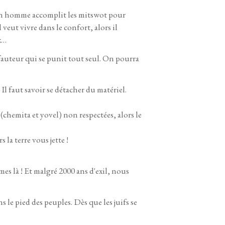
Si un homme accomplit les mitswot pour
eut vivre dans le confort, alors il
x…
e fauteur qui se punit tout seul. On pourra
. Il faut savoir se détacher du matériel.
 (chemita et yovel) non respectées, alors le
 la terre vous jette !
mes là ! Et malgré 2000 ans d'exil, nous
le pied des peuples. Dès que les juifs se