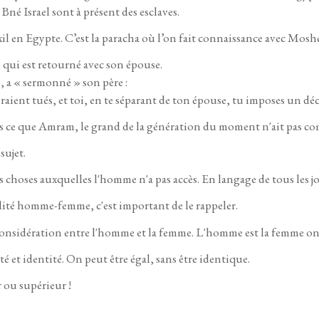
 Bné Israel sont à présent des esclaves.
’exil en Egypte. C’est la paracha où l’on fait connaissance avec Mos
, qui est retourné avec son épouse.
, a « sermonné » son père :
aient tués, et toi, en te séparant de ton épouse, tu imposes un décret
s ce que Amram, le grand de la génération du moment n'ait pas co
sujet.
 choses auxquelles l'homme n'a pas accès. En langage de tous les jo
lité homme-femme, c'est important de le rappeler.
 considération entre l'homme et la femme. L'homme est la femme on
 et identité. On peut être égal, sans être identique.
r ou supérieur !