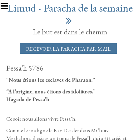
Aller au contenu principal
Limud - Paracha de la semaine
Le but est dans le chemin
RECEVOIR LA PARACHA PAR MAIL
Pessa’h 5786
“Nous étions les esclaves de Pharaon.”
“A l’origine, nous étions des idolâtres.”
Hagada de Pessa’h
Ce soir nous allons vivre Pessa’h.
Comme le souligne le Rav Dessler dans Mi’htav
Meeliahou, il existe un temps de Pessa’h qui a été créé, et