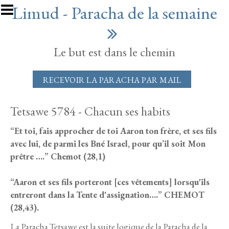
Aller au contenu principal
Limud - Paracha de la semaine
Le but est dans le chemin
RECEVOIR LA PARACHA PAR MAIL
Tetsawe 5784 - Chacun ses habits
“Et toi, fais approcher de toi Aaron ton frère, et ses fils
avec lui, de parmi les Bné Israel, pour qu’il soit Mon
prêtre ….” Chemot (28,1)
“Aaron et ses fils porteront [ces vêtements] lorsqu'ils
entreront dans la Tente d'assignation….” CHEMOT
(28,43).
La Paracha Tetsawe est la suite logique de la Paracha de la