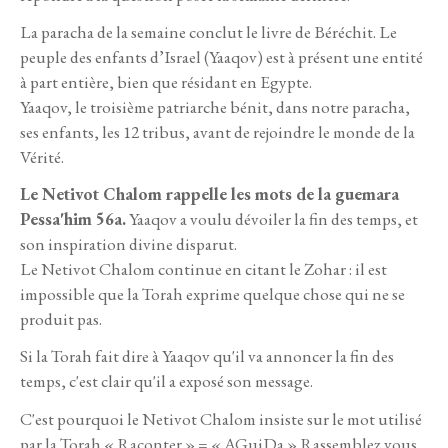
La paracha de la semaine conclut le livre de Béréchit. Le
peuple des enfants d’Israel (Yaaqov) est à présent une entité
à part entière, bien que résidant en Egypte.
Yaaqov, le troisième patriarche bénit, dans notre paracha,
ses enfants, les 12 tribus, avant de rejoindre le monde de la
Vérité.
Le Netivot Chalom rappelle les mots de la guemara
Pessa'him 56a.
Yaaqov a voulu dévoiler la fin des temps, et
son inspiration divine disparut.
Le Netivot Chalom continue en citant le Zohar : il est
impossible que la Torah exprime quelque chose qui ne se
produit pas.
Si la Torah fait dire à Yaaqov qu'il va annoncer la fin des
temps, c'est clair qu'il a exposé son message.
C'est pourquoi le Netivot Chalom insiste sur le mot utilisé
par la Torah « Raconter » = « AGuiDa » Rassemblez vous