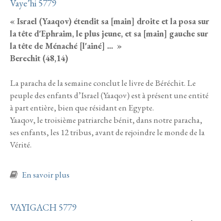
Vaye’hi 5779
« Israel (Yaaqov) étendit sa [main] droite et la posa sur
la tête d'Ephraim, le plus jeune, et sa [main] gauche sur
la tête de Ménaché [l'ainé] ... »
Berechit (48,14)
La paracha de la semaine conclut le livre de Béréchit. Le
peuple des enfants d’Israel (Yaaqov) est à présent une entité
à part entière, bien que résidant en Egypte.
Yaaqov, le troisième patriarche bénit, dans notre paracha,
ses enfants, les 12 tribus, avant de rejoindre le monde de la
Vérité.
à propos de Vaye’hi 5779
En savoir plus
VAYIGACH 5779