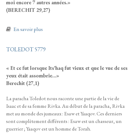
moi encore 7 autres années.»
(BERECHIT 29,27)
à propos de VAYETSE 5779
En savoir plus
TOLEDOT 5779
« Et ce fut lorsque Its'haq fut vieux et que le vue de ses
yeux était assombrie…»
Berechit (27,1)
La paracha Toledot nous raconte une partie de la vie de
Isaac et de sa femme Rivka. Au début de la paracha, Rivka
met au monde des jumeaux : Esaw et Yaaqov. Ces derniers
sont complètement différents : Esaw est un chasseur, un
guerrier ; Yaaqov est un homme de Torah.