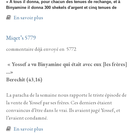
« A tous il donna, pour chacun des tenues de rechange, et à
Binyamine il donna 300 shekels d'argent et cinq tenues de
à propos de VAYIGACH 5779
En savoir plus
Miqet’s 5779
commentaire déjà envoyé en 5772
« Yossef a vu Binyamine qui était avec eux [les frères]
…»
Berechit (43,16)
La paracha de la semaine nous rapporte le triste épisode de
la vente de Yossef par ses frères. Ces derniers étaient
convaincus d’être dans le vrai. Ils avaient jugé Yossef, et
l’avaient condamné.
à propos de Miqet’s 5779
En savoir plus