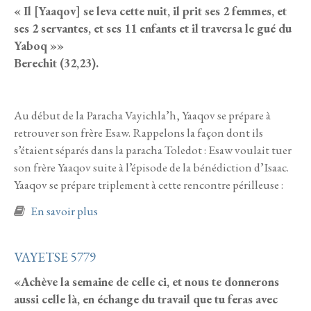
« Il [Yaaqov] se leva cette nuit, il prit ses 2 femmes, et
ses 2 servantes, et ses 11 enfants et il traversa le gué du
Yaboq »»
Berechit (32,23).
Au début de la Paracha Vayichla’h, Yaaqov se prépare à
retrouver son frère Esaw. Rappelons la façon dont ils
s’étaient séparés dans la paracha Toledot : Esaw voulait tuer
son frère Yaaqov suite à l’épisode de la bénédiction d’Isaac.
Yaaqov se prépare triplement à cette rencontre périlleuse :
à propos de VAYICHLA’H 5779
En savoir plus
VAYETSE 5779
«Achève la semaine de celle ci, et nous te donnerons
aussi celle là, en échange du travail que tu feras avec