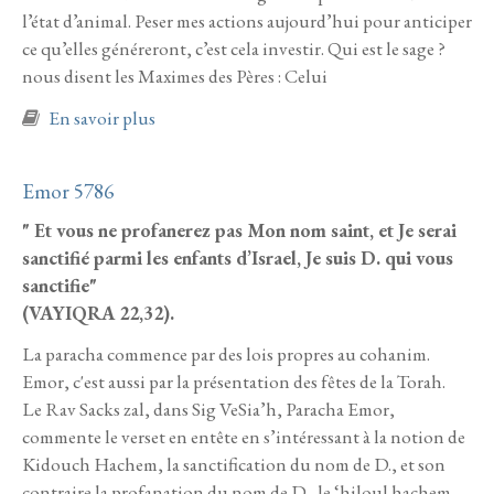
l’état d’animal. Peser mes actions aujourd’hui pour anticiper
ce qu’elles généreront, c’est cela investir. Qui est le sage ?
nous disent les Maximes des Pères : Celui
à propos de Behar - Be’houqotay 5786
En savoir plus
Emor 5786
" Et vous ne profanerez pas Mon nom saint, et Je serai
sanctifié parmi les enfants d’Israel, Je suis D. qui vous
sanctifie"
(VAYIQRA 22,32).
La paracha commence par des lois propres au cohanim.
Emor, c'est aussi par la présentation des fêtes de la Torah.
Le Rav Sacks zal, dans Sig VeSia’h, Paracha Emor,
commente le verset en entête en s’intéressant à la notion de
Kidouch Hachem, la sanctification du nom de D., et son
contraire la profanation du nom de D., le ‘hiloul hachem.