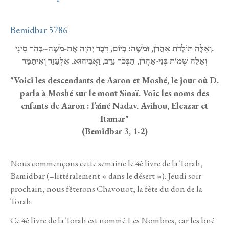
Bemidbar 5786
וְאֵלֶּה תּוֹלְדֹת אַהֲרֹן, וּמֹשֶׁה: בְּיוֹם, דִּבֶּר יְהוָה אֶת-מֹשֶׁה--בְּהַר סִינָי.
וְאֵלֶּה שְׁמוֹת בְּנֵי-אַהֲרֹן, הַבְּכֹר נָדָב, וַאֲבִיהוּא, אֶלְעָזָר וְאִיתָמָר
"Voici les descendants de Aaron et Moshé, le jour où D.
parla à Moshé sur le mont Sinaï. Voic les noms des
enfants de Aaron : l’aîné Nadav, Avihou, Eleazar et
Itamar"
(Bemidbar 3, 1-2)
Nous commençons cette semaine le 4è livre de la Torah,
Bamidbar (=littéralement « dans le désert »). Jeudi soir
prochain, nous fêterons Chavouot, la fête du don de la
Torah.
Ce 4è livre de la Torah est nommé Les Nombres, car les bné