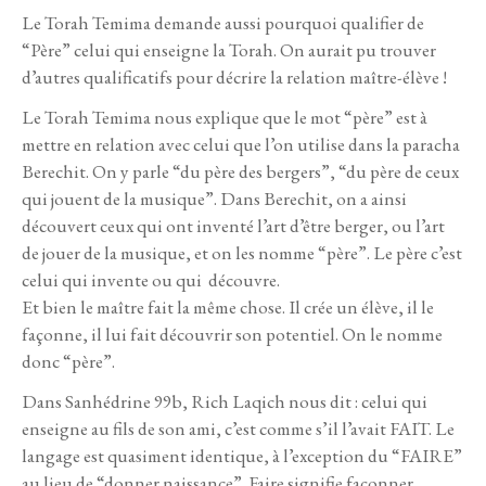
Le Torah Temima demande aussi pourquoi qualifier de
“Père” celui qui enseigne la Torah. On aurait pu trouver
d’autres qualificatifs pour décrire la relation maître-élève !
Le Torah Temima nous explique que le mot “père” est à
mettre en relation avec celui que l’on utilise dans la paracha
Berechit. On y parle “du père des bergers”, “du père de ceux
qui jouent de la musique”. Dans Berechit, on a ainsi
découvert ceux qui ont inventé l’art d’être berger, ou l’art
de jouer de la musique, et on les nomme “père”. Le père c’est
celui qui invente ou qui découvre.
Et bien le maître fait la même chose. Il crée un élève, il le
façonne, il lui fait découvrir son potentiel. On le nomme
donc “père”.
Dans Sanhédrine 99b, Rich Laqich nous dit : celui qui
enseigne au fils de son ami, c’est comme s’il l’avait FAIT. Le
langage est quasiment identique, à l’exception du “FAIRE”
au lieu de “donner naissance”. Faire signifie façonner,