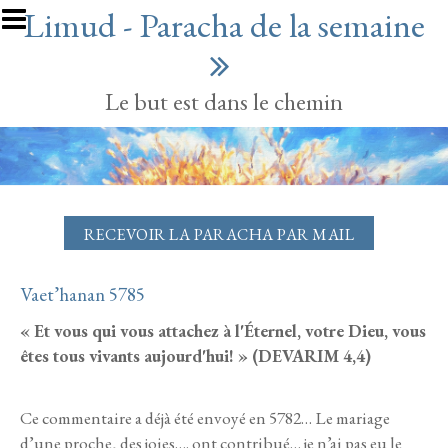
Aller au contenu principal
Limud - Paracha de la semaine
Le but est dans le chemin
RECEVOIR LA PARACHA PAR MAIL
Vaet’hanan 5785
« Et vous qui vous attachez à l'Éternel, votre Dieu, vous
êtes tous vivants aujourd'hui! » (DEVARIM 4,4)
Ce commentaire a déjà été envoyé en 5782… Le mariage
d’une proche, des joies…. ont contribué… je n’ai pas eu le