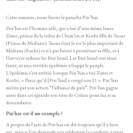
Cette semaine, nous lirons la paracha Pin’has.
Pin’has est l’homme zélé, qui a tué d’une même lance
Zimri, prince de la tribu de Chim’on et Kozbi fille de Tsour
(Prince de Midiane). Tsour était le roi le plus important de
Midiane (Rachi) et n’a pas hésité à prostituer sa fille, et à
l’envoyer séduire les Bné Israel. Les Bné Israel ont ainsi
fauté, et une terrible épidémie a frappé le peuple.
L’épidémie s’est arrêtée lorsque Pin’has a tué Zimri et
Kozbi, « Parce qu’il [Pin’has] a vengé son D. ». Pin’has
mérite par son action “l’alliance de paix”. Pin’has gagne
aussi dans cet épisode son titre de Cohen pour lui et sa
descendance.
Pin’has est-il un exemple ?
A propos de l'acte de Pin'has on dit toujours qu'il a bien
agi, mais si l'on demande aux rabbanim la conduite à tenir,