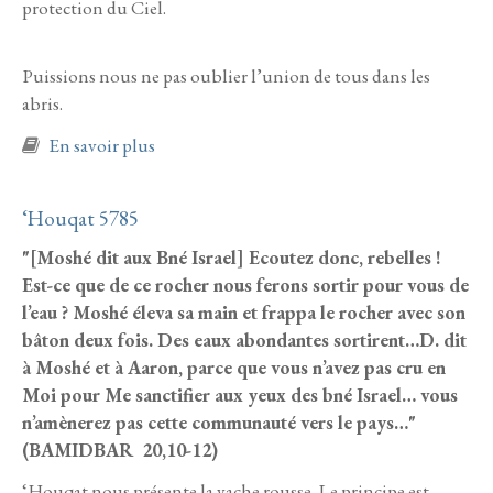
protection du Ciel.
Puissions nous ne pas oublier l’union de tous dans les
abris.
à propos de Balaq 5785
En savoir plus
‘Houqat 5785
"[Moshé dit aux Bné Israel] Ecoutez donc, rebelles !
Est-ce que de ce rocher nous ferons sortir pour vous de
l’eau ? Moshé éleva sa main et frappa le rocher avec son
bâton deux fois. Des eaux abondantes sortirent…D. dit
à Moshé et à Aaron, parce que vous n’avez pas cru en
Moi pour Me sanctifier aux yeux des bné Israel… vous
n’amènerez pas cette communauté vers le pays…"
(BAMIDBAR 20,10-12)
‘Houqat nous présente la vache rousse. Le principe est