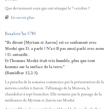
Que deviennent ceux qui ont attaqué le 7 octobre ?
à propos de Chela’h 5785
En savoir plus
Beaalote’ha 5785
"Ils dirent [Myriam et Aaron] est-ce seulement avec
Moshé que D. a parlé ? N’a-t-Il pas aussi parlé avec nous
? D. entendit.
Et l’homme Moshé était très humble, plus que tout
homme sur la surface de la terre."
(Bamidbar 12,2-3).
La paracha de la semaine commence par la présentation de la
mitswa confiée à Aaron : l’allumage de la Menora, le
chandelier à sept branches. Elle termine par le passage de la
médisance de Myriam et Aaron sur Moshé.
Aujourd’hui, j’ai ouvert le livre ‘Ham Hachemech, du Rav