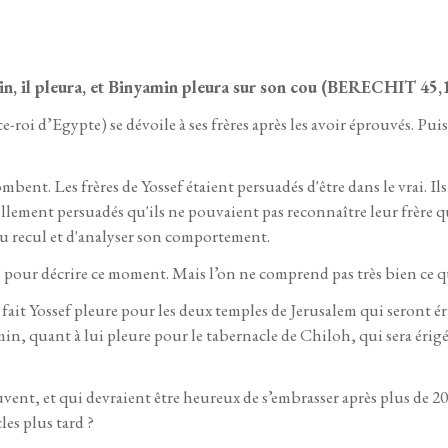
in, il pleura, et Binyamin pleura sur son cou (BERECHIT 45,
e-roi d’Egypte) se dévoile à ses frères après les avoir éprouvés. Pui
ent. Les frères de Yossef étaient persuadés d'être dans le vrai. Ils s
t tellement persuadés qu'ils ne pouvaient pas reconnaître leur frère
 du recul et d'analyser son comportement.
our décrire ce moment. Mais l’on ne comprend pas très bien ce que
t Yossef pleure pour les deux temples de Jerusalem qui seront érigé
n, quant à lui pleure pour le tabernacle de Chiloh, qui sera érigé su
uvent, et qui devraient être heureux de s’embrasser après plus de 2
les plus tard ?