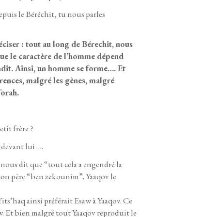
Depuis le Béréchit, tu nous parles
ciser : tout au long de Bérechit, nous
que le caractère de l’homme dépend
ndit. Ainsi, un homme se forme…. Et
rences, malgré les gènes, malgré
Torah.
tit frère ?
r devant lui ….
 nous dit que “tout cela a engendré la
ec son père “ben zekounim”. Yaaqov le
its’haq ainsi préférait Esaw à Yaaqov. Ce
aw. Et bien malgré tout Yaaqov reproduit le