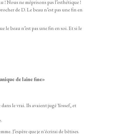
eau ! Nous ne méprisons pas l’esthétique !
rocher de D. Le beau n’est pas une fin en
e beau n’est pas une fin en soi. Et si le
 tunique de laine fine»
ans le vrai. Ils avaient jugé Yossef, et
e.
me. J’espère que je n'écrirai de bêtises.