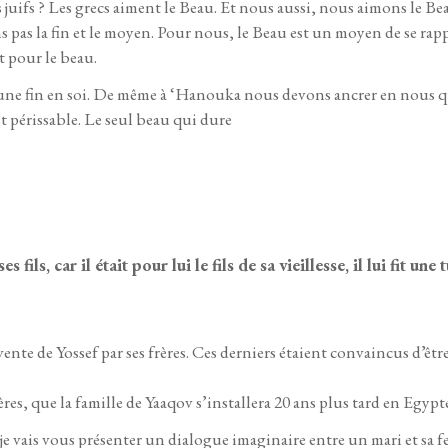
les juifs ? Les grecs aiment le Beau. Et nous aussi, nous aimons le B
 pas la fin et le moyen. Pour nous, le Beau est un moyen de se rapp
t pour le beau.
une fin en soi. De même à ‘Hanouka nous devons ancrer en nous que l
 est périssable. Le seul beau qui dure
 fils, car il était pour lui le fils de sa vieillesse, il lui fit une
nte de Yossef par ses frères. Ces derniers étaient convaincus d’être d
rères, que la famille de Yaaqov s’installera 20 ans plus tard en Egypt
e vais vous présenter un dialogue imaginaire entre un mari et sa fem