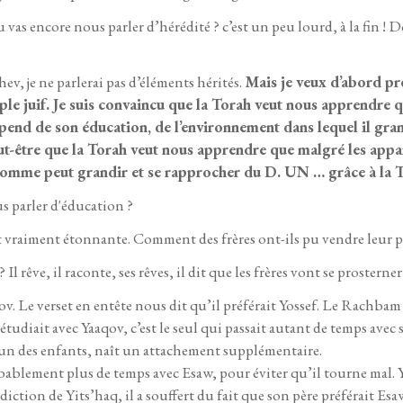
u vas encore nous parler d’hérédité ? c’est un peu lourd, à la fin ! 
ev, je ne parlerai pas d’éléments hérités.
Mais je veux d’abord pré
le juif. Je suis convaincu que la Torah veut nous apprendre 
end de son éducation, de l’environnement dans lequel il gra
eut-être que la Torah veut nous apprendre que malgré les appa
’homme peut grandir et se rapprocher du D. UN … grâce à la 
s parler d'éducation ?
st vraiment étonnante. Comment des frères ont-ils pu vendre leur pe
Il rêve, il raconte, ses rêves, il dit que les frères vont se prosterne
ov. Le verset en entête nous dit qu’il préférait Yossef. Le Rachbam
 étudiait avec Yaaqov, c’est le seul qui passait autant de temps av
’un des enfants, naît un attachement supplémentaire.
obablement plus de temps avec Esaw, pour éviter qu’il tourne mal. Y
diction de Yits’haq, il a souffert du fait que son père préférait Es