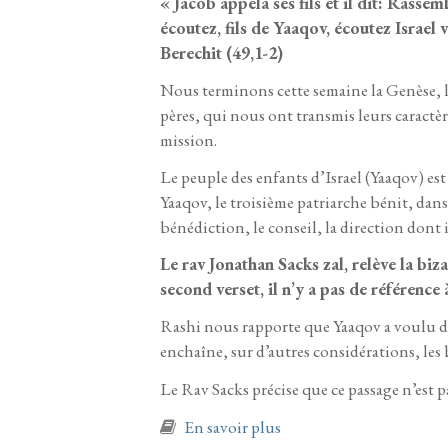
« Jacob appela ses fils et il dit: Rasse
écoutez, fils de Yaaqov, écoutez Israel 
Berechit (49,1-2)
Nous terminons cette semaine la Genèse, le
pères, qui nous ont transmis leurs caractèr
mission.
Le peuple des enfants d’Israel (Yaaqov) est
Yaaqov, le troisième patriarche bénit, dans 
bénédiction, le conseil, la direction dont 
Le rav Jonathan Sacks zal, relève la biz
second verset, il n’y a pas de référence à
Rashi nous rapporte que Yaaqov a voulu dévo
enchaîne, sur d’autres considérations, les 
Le Rav Sacks précise que ce passage n’est 
à propos de Vaye’hi 5786
En savoir plus