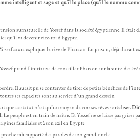
me intelligent et sage et qu’il le place (qu’il le nomme comm
ension surnaturelle de Yossef dans la société égyptienne. Il était d
ci qu'il va devenir vice-roi d'Egypte.
ossef saura expliquer le rêve de Pharaon. En prison, déjà il avait e
 Yossef prend l’initiative de conseiller Pharaon sur la suite des é
 perdre. Il aurait pu se contenter de tirer de petits bénéfices de l’int
 toutes ses capacités sont au service d’un grand dessein.
ait que ce statut n’est qu’un moyen de voir ses rêves se réaliser.
Dir
l.
Le peuple est en train de naître. Et Yossef ne se laisse pas griser pa
origines familiales et à son exil en Egypte.
proche m’a rapporté des paroles de son grand-oncle.