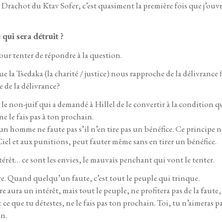
s Drachot du Ktav Sofer, c’est quasiment la première fois que j’ouvre
ui sera détruit ?
our tenter de répondre à la question.
 la Tsedaka (la charité / justice) nous rapproche de la délivrance f
 de la délivrance?
 non-juif qui a demandé à Hillel de le convertir à la condition qu
ne le fais pas à ton prochain.
 homme ne faute pas s’il n’en tire pas un bénéfice. Ce principe n’e
Ciel et aux punitions, peut fauter même sans en tirer un bénéfice.
ntérêt… ce sont les envies, le mauvais penchant qui vont le tenter.
ire. Quand quelqu’un faute, c’est tout le peuple qui trinque.
e aura un intérêt, mais tout le peuple, ne profitera pas de la faute, 
: ce que tu détestes, ne le fais pas ton prochain. Toi, tu n’aimeras p
in.