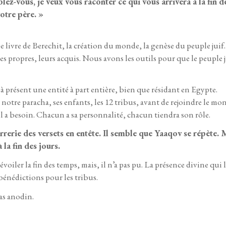
mblez-vous, je veux vous raconter ce qui vous arrivera à la fin
votre père. »
 livre de Berechit, la création du monde, la genèse du peuple juif
es propres, leurs acquis. Nous avons les outils pour que le peuple ju
 à présent une entité à part entière, bien que résidant en Egypte.
notre paracha, ses enfants, les 12 tribus, avant de rejoindre le mon
il a besoin. Chacun a sa personnalité, chacun tiendra son rôle.
arrerie des versets en entête. Il semble que Yaaqov se répète.
 la fin des jours.
iler la fin des temps, mais, il n’a pas pu. La présence divine qui l’
bénédictions pour les tribus.
pas anodin.