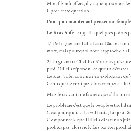
Mon fils m’a offert, il y a quelques mois le
il pose cette question.
Pourquoi maintenant penser au Temple q
Le Ktav Sofer
rappelle quelques points p
1/ De la guemara Baba Batra 10a, on sait que
mort, mais pourquoi nous rapproche-t-elle
2/ La guemara Chabbat 31a nous présente le
pied. Hillel a répondu : ce que tu détestes, 
Le Ktav Sofer continue en expliquant qu’un
Celui qui ne croit pas à la récompense du 
Mais le croyant, ne fautera que s’il a un i
Le problème c’est que le peuple est solida
C’est pourquoi, si David faute, lui peut êtr
C’est pour cela que Hillel a dit au non juif 
profites pas, alors ne le fais pas ton procha