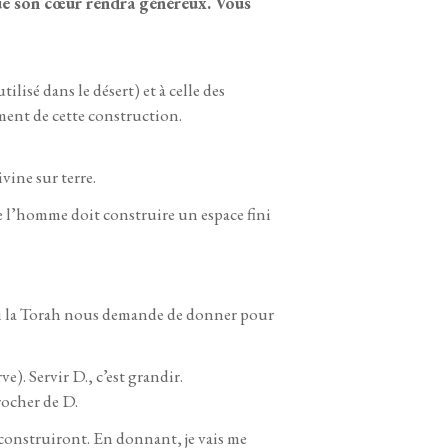
ue son cœur rendra généreux. Vous
isé dans le désert) et à celle des
ement de cette construction.
vine sur terre.
e l’homme doit construire un espace fini
i la Torah nous demande de donner pour
e). Servir D., c’est grandir.
rocher de D.
s construiront. En donnant, je vais me