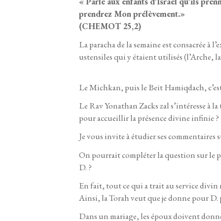
« Parle aux enfants d'Israel qu'ils p
prendrez Mon prélèvement.»
(CHEMOT 25,2)
La paracha de la semaine est consacrée à l’
ustensiles qui y étaient utilisés (l’Arche
Le Michkan, puis le Beit Hamiqdach, c’est 
Le Rav Yonathan Zacks zal s’intéresse à la
pour accueillir la présence divine infinie ?
Je vous invite à étudier ses commentaires su
On pourrait compléter la question sur l
D. ?
En fait, tout ce qui a trait au service divin
Ainsi, la Torah veut que je donne pour D.
Dans un mariage, les époux doivent donner à