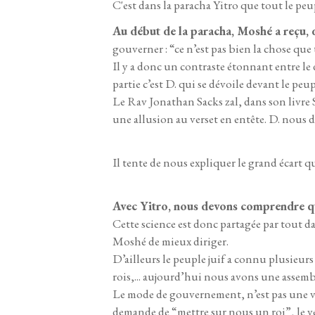
C'est dans la paracha Yitro que tout le pe
Au début de la paracha, Moshé a reçu,
gouverner : “ce n’est pas bien la chose q
Il y a donc un contraste étonnant entre le 
partie c’est D. qui se dévoile devant le pe
Le Rav Jonathan Sacks zal, dans son livre 
une allusion au verset en entête. D. nou
Il tente de nous expliquer le grand écart q
Avec Yitro, nous devons comprendre qu
Cette science est donc partagée par tout d
Moshé de mieux diriger.
D’ailleurs le peuple juif a connu plusieur
rois,... aujourd’hui nous avons une assemb
Le mode de gouvernement, n’est pas une vé
demande de “mettre sur nous un roi”, le v