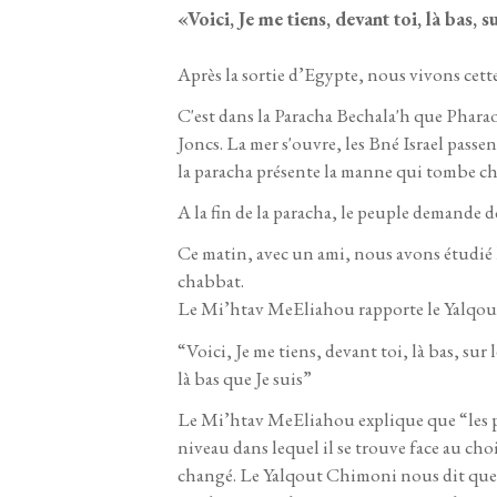
«Voici, Je me tiens, devant toi, là bas
Après la sortie d’Egypte, nous vivons cette
C'est dans la Paracha Bechala'h que Pharaon
Joncs. La mer s'ouvre, les Bné Israel passen
la paracha présente la manne qui tombe cha
A la fin de la paracha, le peuple demande de
Ce matin, avec un ami, nous avons étudié 
chabbat.
Le Mi’htav MeEliahou rapporte le Yalqout 
“Voici, Je me tiens, devant toi, là bas, su
là bas que Je suis”
Le Mi’htav MeEliahou explique que “les p
niveau dans lequel il se trouve face au ch
changé. Le Yalqout Chimoni nous dit que c’