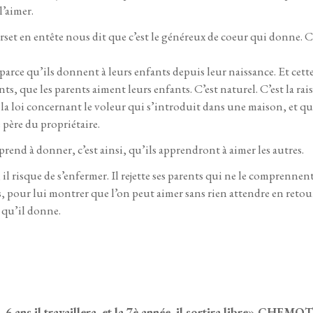
l’aimer.
verset en entête nous dit que c’est le généreux de coeur qui donne.
parce qu’ils donnent à leurs enfants depuis leur naissance. Et cett
ts, que les parents aiment leurs enfants. C’est naturel. C’est la r
 loi concernant le voleur qui s’introduit dans une maison, et qui 
le père du propriétaire.
end à donner, c’est ainsi, qu’ils apprendront à aimer les autres.
il risque de s’enfermer. Il rejette ses parents qui ne le comprennen
s, pour lui montrer que l’on peut aimer sans rien attendre en retou
r qu’il donne.
85
6 ans il travaillera, et la 7è année, il sortira libre» CHEMOT