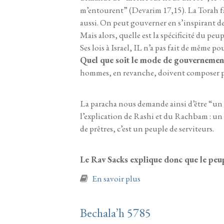
m’entourent” (Devarim 17,15). La Torah fa
aussi. On peut gouverner en s’inspirant de
Mais alors, quelle est la spécificité du peup
Ses lois à Israel, IL n’a pas fait de même p
Quel que soit le mode de gouvernement, 
hommes, en revanche, doivent composer pour
La paracha nous demande ainsi d’être “un 
l’explication de Rashi et du Rachbam : un 
de prêtres, c’est un peuple de serviteurs.
Le Rav Sacks explique donc que le peupl
à propos de Yitro 5785
En savoir plus
Bechala’h 5785