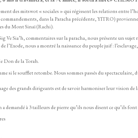
ment des mitswot « sociales » qui régissent les relations entre l’
 10 commandements, dans la Paracha précédente, YITRO) proviennen
sues du Mont Sinaï (Rachi).
Sig Ve Sia’h, commentaires sur la paracha, nous présente un sujet 
de l’Exode, nous a montré la naissance du peuple juif : l’esclavage, le
 le Don de la Torah.
me si le soufflet retombe. Nous sommes passés du spectaculaire, du 
e des grands dirigeants est de savoir harmoniser leur vision de la 
demandé à 3 tailleurs de pierre qu’ils nous disent ce qu’ils font d
res