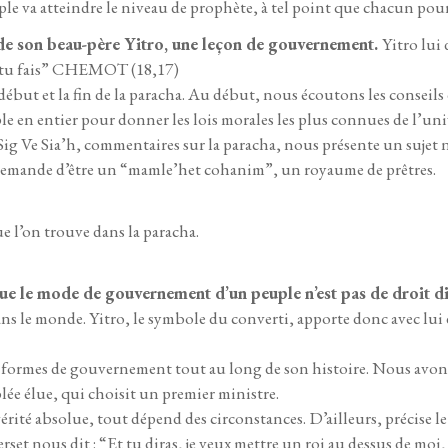
uple va atteindre le niveau de prophète, à tel point que chacun pou
 de son beau-père Yitro, une leçon de gouvernement.
Yitro lui 
ue tu fais” CHEMOT (18,17)
début et la fin de la paracha. Au début, nous écoutons les conseils
uple en entier pour donner les lois morales les plus connues de l’u
Sig Ve Sia’h, commentaires sur la paracha, nous présente un sujet
s demande d’être un “mamle’het cohanim”, un royaume de prêtres.
ue l’on trouve dans la paracha.
e le mode de gouvernement d’un peuple n’est pas de droit di
ans le monde. Yitro, le symbole du converti, apporte donc avec lui 
s formes de gouvernement tout au long de son histoire. Nous avons 
lée élue, qui choisit un premier ministre.
rité absolue, tout dépend des circonstances. D’ailleurs, précise l
erset nous dit : “Et tu diras, je veux mettre un roi au dessus 