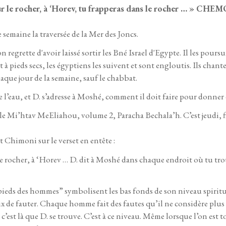
, sur le rocher, à ‘Horev, tu frapperas dans le rocher … » CHEM
 semaine la traversée de la Mer des Joncs.
 regrette d'avoir laissé sortir les Bné Israel d'Egypte. Il les pours
t à pieds secs, les égyptiens les suivent et sont engloutis. Ils chan
que jour de la semaine, sauf le chabbat.
 l’eau, et D. s’adresse à Moshé, comment il doit faire pour donner d
le Mi’htav MeEliahou, volume 2, Paracha Bechala’h. C’est jeudi, fi
Chimoni sur le verset en entête :
r le rocher, à ‘Horev … D. dit à Moshé dans chaque endroit où tu tro
ieds des hommes” symbolisent les bas fonds de son niveau spiri
oix de fauter. Chaque homme fait des fautes qu’il ne considère plus
est là que D. se trouve. C’est à ce niveau. Même lorsque l’on est t