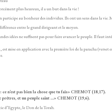
âteau
forcément plus heureux, il a un but dans la vie !
 participe au bonheur des individus. Ils ont un sens dans la vie. Ma
différence entre le grand dirigeant et le moyen.
es idées ne suffisent pas pour faire avancer le peuple. Il faut intég
h, est mise en application avec la première loi de la paracha (verset 
e.
5785
 : ce n’est pas bien la chose que tu fais» CHEMOT (18,17).
e prêtres, et un peuple saint …» CHEMOT (19,6).
tie d’Egypte, le Don de la Torah.