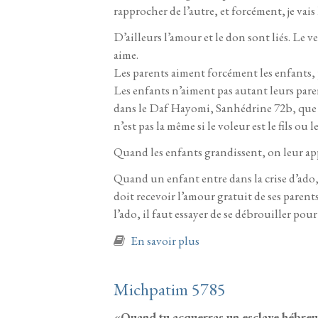
rapprocher de l’autre, et forcément, je vais 
D’ailleurs l’amour et le don sont liés. Le 
aime.
Les parents aiment forcément les enfants, 
Les enfants n’aiment pas autant leurs paren
dans le Daf Hayomi, Sanhédrine 72b, que la
n’est pas la même si le voleur est le fils ou 
Quand les enfants grandissent, on leur appr
Quand un enfant entre dans la crise d’ado, 
doit recevoir l’amour gratuit de ses parent
l’ado, il faut essayer de se débrouiller pou
à propos de Terouma 57
En savoir plus
Michpatim 5785
«Quand tu acquerras un esclave hébreu, 