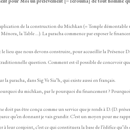
rennent pour Moi un prélèvement [=Terouma] de tout homme q
explication de la construction du Michkan (= Temple démontable util
, la Ménora, la Table …). La paracha commence par exposer le financ
le lieu que nous devons construire, pour accueillir la Présence Di
 traditionnelle question. Comment est-il possible de concevoir qu
r la paracha, dans Sig Ve Sia’h, qui existe aussi en français.
e pourquoi du michkan, par le pourquoi du financement ? Pourquo
 ne doit pas être conçu comme un service que je rends à D. (D. préserv
 parce qu’en donnant je vais grandir. C’est un moyen pour me rapp
 leur conjoint, c’est ce qui constituera la base de l’édifice qu’il