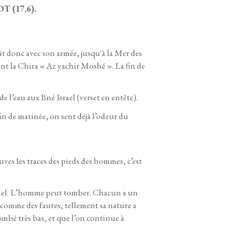
OT (17,6).
uit donc avec son armée, jusqu'à la Mer des
tent la Chira « Az yachir Moshé ». La fin de
e l’eau aux Bné Israel (verset en entête).
n de matinée, on sent déjà l’odeur du
uves les traces des pieds des hommes, c’est
tuel. L’homme peut tomber. Chacun a un
 comme des fautes, tellement sa nature a
ombé très bas, et que l’on continue à