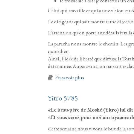
le troisième a dit : je construis un ch
Celui qui travaille et qui a une vision est 
Le dirigeant qui sait montrer une direction
L’attention qu’on porte aux détails fera la 
La paracha nous montre le chemin. Les grand
quotidien.
Ainsi, l’idée de liberté que diffuse la Tora
déterminée. Auparavant, on naissait esclav
à propos de Michpatim 
En savoir plus
Yitro 5785
«Le beau-père de Moshé (Yitro) lui dit
«Et vous serez pour moi un royaume d
Cette semaine nous vivons le but de la sor