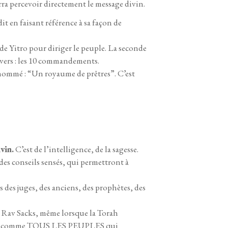
rra percevoir directement le message divin.
dit en faisant référence à sa façon de
 de Yitro pour diriger le peuple. La seconde
nivers : les 10 commandements.
 nommé : “Un royaume de prêtres”. C’est
vin.
C’est de l’intelligence, de la sagesse.
des conseils sensés, qui permettront à
des juges, des anciens, des prophètes, des
e Rav Sacks, même lorsque la Torah
de moi, comme TOUS LES PEUPLES qui